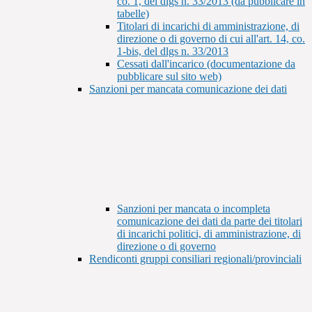
co. 1, del dlgs n. 33/2013 (da pubblicare in
tabelle)
Titolari di incarichi di amministrazione, di
direzione o di governo di cui all'art. 14, co.
1-bis, del dlgs n. 33/2013
Cessati dall'incarico (documentazione da
pubblicare sul sito web)
Sanzioni per mancata comunicazione dei dati
Sanzioni per mancata o incompleta
comunicazione dei dati da parte dei titolari
di incarichi politici, di amministrazione, di
direzione o di governo
Rendiconti gruppi consiliari regionali/provinciali