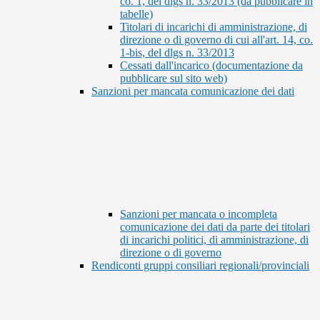
co. 1, del dlgs n. 33/2013 (da pubblicare in
tabelle)
Titolari di incarichi di amministrazione, di
direzione o di governo di cui all'art. 14, co.
1-bis, del dlgs n. 33/2013
Cessati dall'incarico (documentazione da
pubblicare sul sito web)
Sanzioni per mancata comunicazione dei dati
Sanzioni per mancata o incompleta
comunicazione dei dati da parte dei titolari
di incarichi politici, di amministrazione, di
direzione o di governo
Rendiconti gruppi consiliari regionali/provinciali