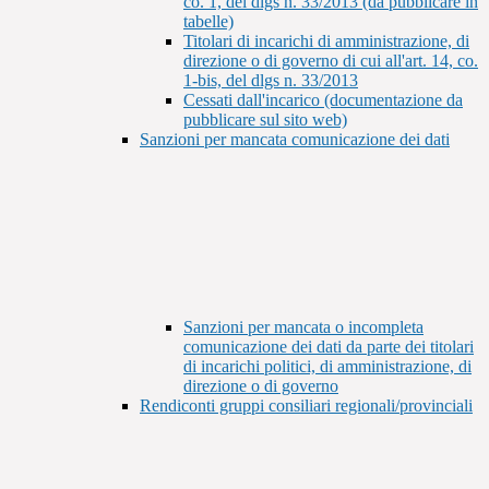
co. 1, del dlgs n. 33/2013 (da pubblicare in
tabelle)
Titolari di incarichi di amministrazione, di
direzione o di governo di cui all'art. 14, co.
1-bis, del dlgs n. 33/2013
Cessati dall'incarico (documentazione da
pubblicare sul sito web)
Sanzioni per mancata comunicazione dei dati
Sanzioni per mancata o incompleta
comunicazione dei dati da parte dei titolari
di incarichi politici, di amministrazione, di
direzione o di governo
Rendiconti gruppi consiliari regionali/provinciali