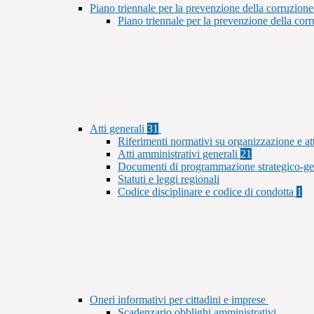
Piano triennale per la prevenzione della corruzione
Piano triennale per la prevenzione della co
Atti generali
31
Riferimenti normativi su organizzazione e at
Atti amministrativi generali
21
Documenti di programmazione strategico-ge
Statuti e leggi regionali
Codice disciplinare e codice di condotta
1
Oneri informativi per cittadini e imprese
Scadenzario obblighi amministrativi