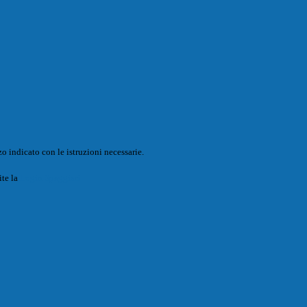
o indicato con le istruzioni necessarie.
ite la
Login Spaggiari