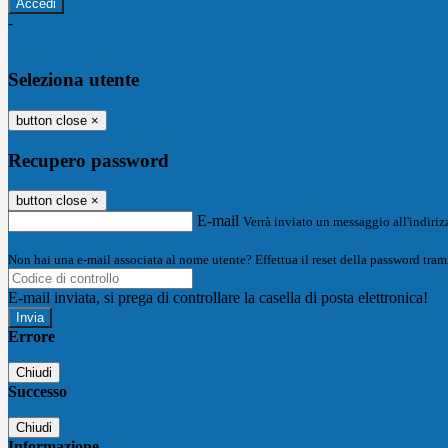
-
Entra con SPID
Entra con CIE
Seleziona utente
button close
×
Recupero password
button close
×
E-mail
Verrà inviato un messaggio all'indirizz
Non hai una e-mail associata al nome utente? Effettua il reset della password tram
E-mail inviata, si prega di controllare la casella di posta elettronica!
Errore
Chiudi
Successo
Chiudi
Informazione