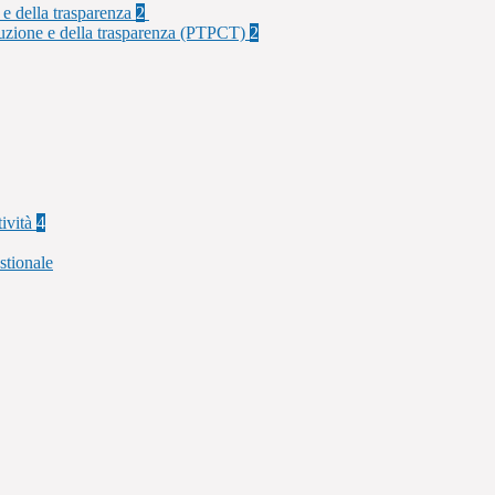
 e della trasparenza
2
rruzione e della trasparenza (PTPCT)
2
tività
4
stionale