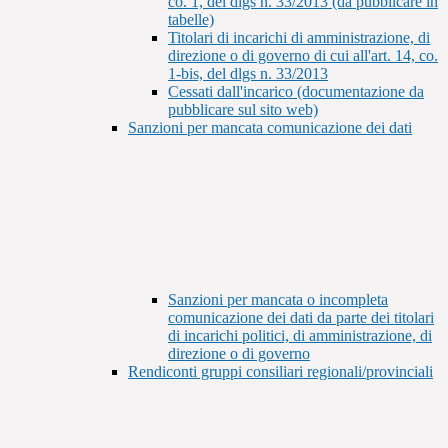
co. 1, del dlgs n. 33/2013 (da pubblicare in
tabelle)
Titolari di incarichi di amministrazione, di
direzione o di governo di cui all'art. 14, co.
1-bis, del dlgs n. 33/2013
Cessati dall'incarico (documentazione da
pubblicare sul sito web)
Sanzioni per mancata comunicazione dei dati
Sanzioni per mancata o incompleta
comunicazione dei dati da parte dei titolari
di incarichi politici, di amministrazione, di
direzione o di governo
Rendiconti gruppi consiliari regionali/provinciali