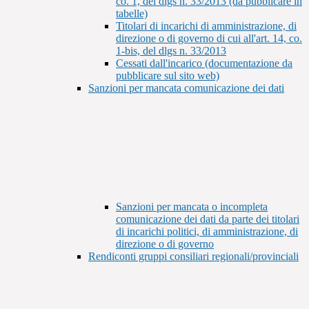
co. 1, del dlgs n. 33/2013 (da pubblicare in
tabelle)
Titolari di incarichi di amministrazione, di
direzione o di governo di cui all'art. 14, co.
1-bis, del dlgs n. 33/2013
Cessati dall'incarico (documentazione da
pubblicare sul sito web)
Sanzioni per mancata comunicazione dei dati
Sanzioni per mancata o incompleta
comunicazione dei dati da parte dei titolari
di incarichi politici, di amministrazione, di
direzione o di governo
Rendiconti gruppi consiliari regionali/provinciali