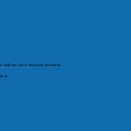
o indicato con le istruzioni necessarie.
ite la
Login Spaggiari