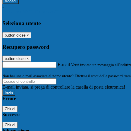
-
Entra con SPID
Entra con CIE
Seleziona utente
button close
×
Recupero password
button close
×
E-mail
Verrà inviato un messaggio all'indirizz
Non hai una e-mail associata al nome utente? Effettua il reset della password tram
E-mail inviata, si prega di controllare la casella di posta elettronica!
Errore
Chiudi
Successo
Chiudi
Informazione