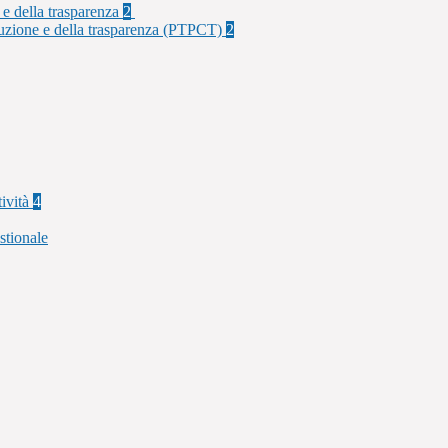
 e della trasparenza
2
rruzione e della trasparenza (PTPCT)
2
tività
4
stionale