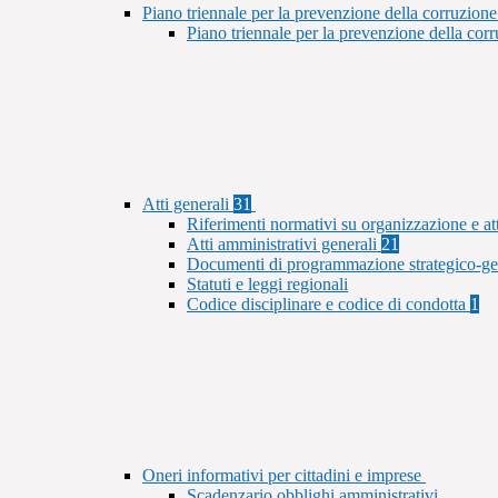
Piano triennale per la prevenzione della corruzione
Piano triennale per la prevenzione della co
Atti generali
31
Riferimenti normativi su organizzazione e at
Atti amministrativi generali
21
Documenti di programmazione strategico-ge
Statuti e leggi regionali
Codice disciplinare e codice di condotta
1
Oneri informativi per cittadini e imprese
Scadenzario obblighi amministrativi