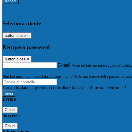
-
Entra con SPID
Entra con CIE
Seleziona utente
button close
×
Recupero password
button close
×
E-mail
Verrà inviato un messaggio all'indirizz
Non hai una e-mail associata al nome utente? Effettua il reset della password tram
E-mail inviata, si prega di controllare la casella di posta elettronica!
Errore
Chiudi
Successo
Chiudi
Informazione