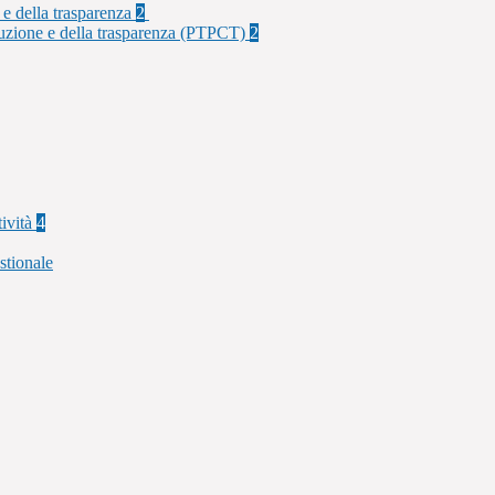
 e della trasparenza
2
rruzione e della trasparenza (PTPCT)
2
tività
4
stionale