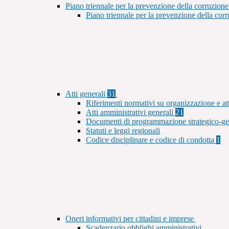
Piano triennale per la prevenzione della corruzione
Piano triennale per la prevenzione della co
Atti generali
31
Riferimenti normativi su organizzazione e at
Atti amministrativi generali
21
Documenti di programmazione strategico-ge
Statuti e leggi regionali
Codice disciplinare e codice di condotta
1
Oneri informativi per cittadini e imprese
Scadenzario obblighi amministrativi