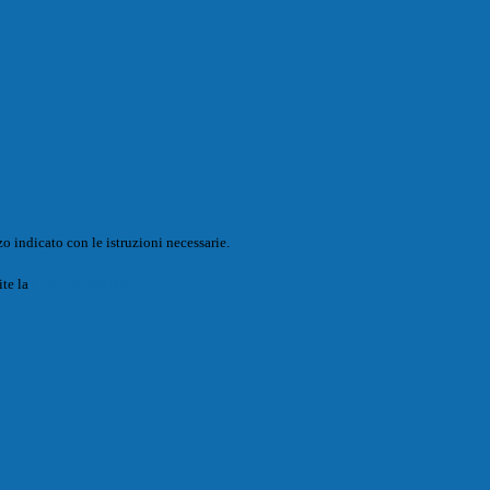
o indicato con le istruzioni necessarie.
ite la
Login Spaggiari