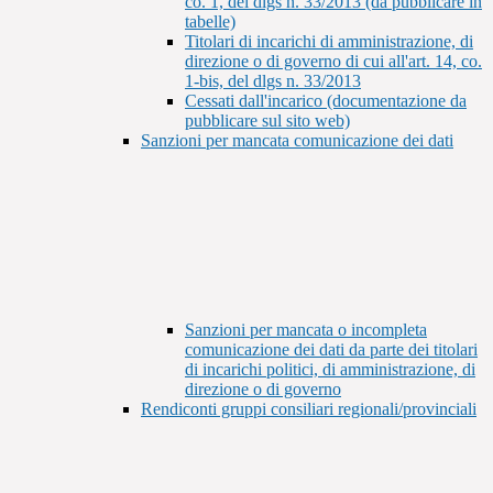
co. 1, del dlgs n. 33/2013 (da pubblicare in
tabelle)
Titolari di incarichi di amministrazione, di
direzione o di governo di cui all'art. 14, co.
1-bis, del dlgs n. 33/2013
Cessati dall'incarico (documentazione da
pubblicare sul sito web)
Sanzioni per mancata comunicazione dei dati
Sanzioni per mancata o incompleta
comunicazione dei dati da parte dei titolari
di incarichi politici, di amministrazione, di
direzione o di governo
Rendiconti gruppi consiliari regionali/provinciali