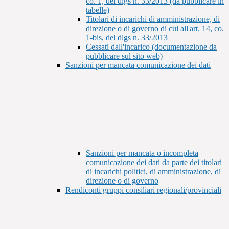
co. 1, del dlgs n. 33/2013 (da pubblicare in
tabelle)
Titolari di incarichi di amministrazione, di
direzione o di governo di cui all'art. 14, co.
1-bis, del dlgs n. 33/2013
Cessati dall'incarico (documentazione da
pubblicare sul sito web)
Sanzioni per mancata comunicazione dei dati
Sanzioni per mancata o incompleta
comunicazione dei dati da parte dei titolari
di incarichi politici, di amministrazione, di
direzione o di governo
Rendiconti gruppi consiliari regionali/provinciali