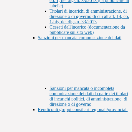
co. 1, del dlgs n. 33/2013 (da pubblicare in
tabelle)
Titolari di incarichi di amministrazione, di
direzione o di governo di cui all'art. 14, co.
1-bis, del dlgs n. 33/2013
Cessati dall'incarico (documentazione da
pubblicare sul sito web)
Sanzioni per mancata comunicazione dei dati
Sanzioni per mancata o incompleta
comunicazione dei dati da parte dei titolari
di incarichi politici, di amministrazione, di
direzione o di governo
Rendiconti gruppi consiliari regionali/provinciali