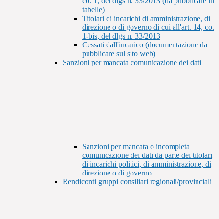
co. 1, del dlgs n. 33/2013 (da pubblicare in
tabelle)
Titolari di incarichi di amministrazione, di
direzione o di governo di cui all'art. 14, co.
1-bis, del dlgs n. 33/2013
Cessati dall'incarico (documentazione da
pubblicare sul sito web)
Sanzioni per mancata comunicazione dei dati
Sanzioni per mancata o incompleta
comunicazione dei dati da parte dei titolari
di incarichi politici, di amministrazione, di
direzione o di governo
Rendiconti gruppi consiliari regionali/provinciali