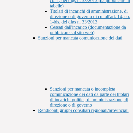
co. 1, del dlgs n. 33/2013 (da pubblicare in
tabelle)
Titolari di incarichi di amministrazione, di
direzione o di governo di cui all'art. 14, co.
1-bis, del dlgs n. 33/2013
Cessati dall'incarico (documentazione da
pubblicare sul sito web)
Sanzioni per mancata comunicazione dei dati
Sanzioni per mancata o incompleta
comunicazione dei dati da parte dei titolari
di incarichi politici, di amministrazione, di
direzione o di governo
Rendiconti gruppi consiliari regionali/provinciali