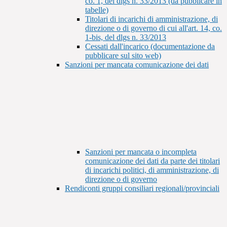
co. 1, del dlgs n. 33/2013 (da pubblicare in
tabelle)
Titolari di incarichi di amministrazione, di
direzione o di governo di cui all'art. 14, co.
1-bis, del dlgs n. 33/2013
Cessati dall'incarico (documentazione da
pubblicare sul sito web)
Sanzioni per mancata comunicazione dei dati
Sanzioni per mancata o incompleta
comunicazione dei dati da parte dei titolari
di incarichi politici, di amministrazione, di
direzione o di governo
Rendiconti gruppi consiliari regionali/provinciali