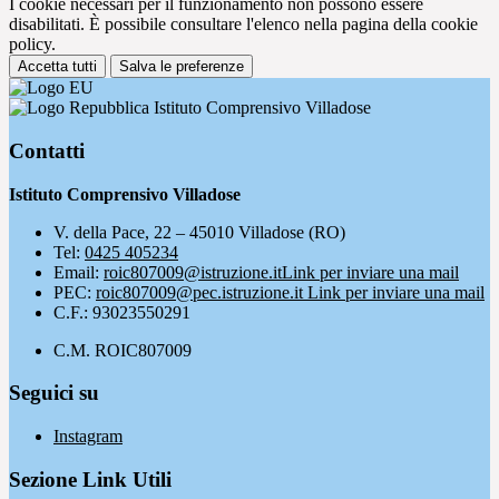
I cookie necessari per il funzionamento non possono essere
disabilitati. È possibile consultare l'elenco nella pagina della cookie
policy.
Accetta tutti
Salva le preferenze
Istituto Comprensivo Villadose
Contatti
Istituto Comprensivo Villadose
V. della Pace, 22 – 45010 Villadose (RO)
Tel:
0425 405234
Email:
roic807009@istruzione.it
Link per inviare una mail
PEC:
roic807009@pec.istruzione.it
Link per inviare una mail
C.F.: 93023550291
C.M. ROIC807009
Seguici su
Instagram
Sezione Link Utili