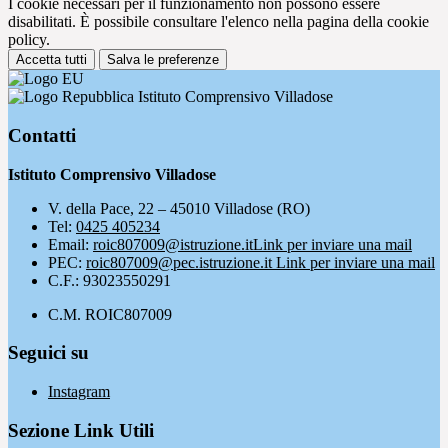
I cookie necessari per il funzionamento non possono essere
disabilitati. È possibile consultare l'elenco nella pagina della cookie
policy.
Accetta tutti
Salva le preferenze
Istituto Comprensivo Villadose
Contatti
Istituto Comprensivo Villadose
V. della Pace, 22 – 45010 Villadose (RO)
Tel:
0425 405234
Email:
roic807009@istruzione.it
Link per inviare una mail
PEC:
roic807009@pec.istruzione.it
Link per inviare una mail
C.F.: 93023550291
C.M. ROIC807009
Seguici su
Instagram
Sezione Link Utili