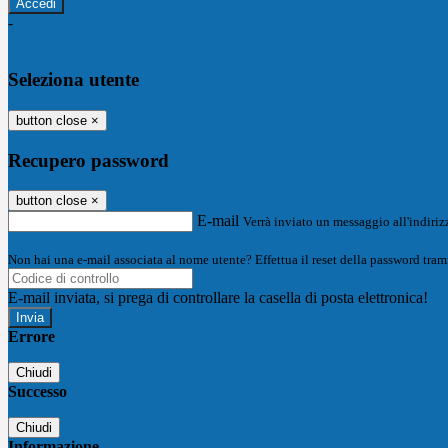
-
Entra con SPID
Entra con CIE
Seleziona utente
button close
×
Recupero password
button close
×
E-mail
Verrà inviato un messaggio all'indirizz
Non hai una e-mail associata al nome utente? Effettua il reset della password tram
E-mail inviata, si prega di controllare la casella di posta elettronica!
Errore
Chiudi
Successo
Chiudi
Informazione