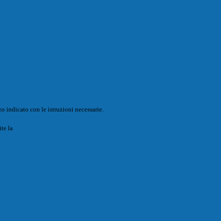
o indicato con le istruzioni necessarie.
ite la
Login Spaggiari