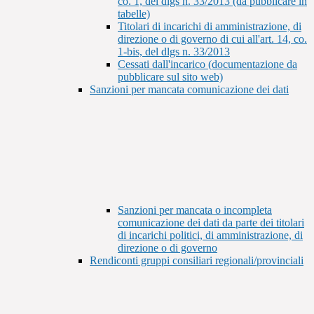
co. 1, del dlgs n. 33/2013 (da pubblicare in
tabelle)
Titolari di incarichi di amministrazione, di
direzione o di governo di cui all'art. 14, co.
1-bis, del dlgs n. 33/2013
Cessati dall'incarico (documentazione da
pubblicare sul sito web)
Sanzioni per mancata comunicazione dei dati
Sanzioni per mancata o incompleta
comunicazione dei dati da parte dei titolari
di incarichi politici, di amministrazione, di
direzione o di governo
Rendiconti gruppi consiliari regionali/provinciali