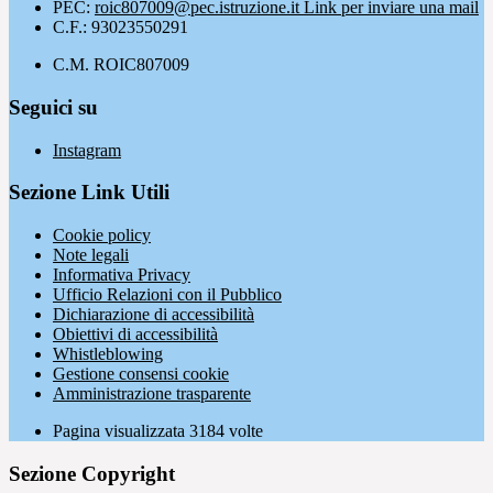
PEC:
roic807009@pec.istruzione.it
Link per inviare una mail
C.F.: 93023550291
C.M. ROIC807009
Seguici su
Instagram
Sezione Link Utili
Cookie policy
Note legali
Informativa Privacy
Ufficio Relazioni con il Pubblico
Dichiarazione di accessibilità
Obiettivi di accessibilità
Whistleblowing
Gestione consensi cookie
Amministrazione trasparente
Pagina visualizzata
3184
volte
Sezione Copyright