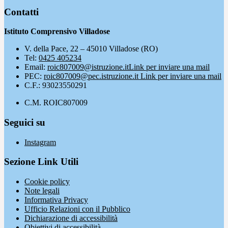
Contatti
Istituto Comprensivo Villadose
V. della Pace, 22 – 45010 Villadose (RO)
Tel:
0425 405234
Email:
roic807009@istruzione.it
Link per inviare una mail
PEC:
roic807009@pec.istruzione.it
Link per inviare una mail
C.F.: 93023550291
C.M. ROIC807009
Seguici su
Instagram
Sezione Link Utili
Cookie policy
Note legali
Informativa Privacy
Ufficio Relazioni con il Pubblico
Dichiarazione di accessibilità
Obiettivi di accessibilità