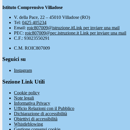
Istituto Comprensivo Villadose
V. della Pace, 22 – 45010 Villadose (RO)
Tel:
0425 405234
Email:
roic807009@istruzione.it
Link per inviare una mail
PEC:
roic807009@pec.istruzione.it
Link per inviare una mail
C.F.: 93023550291
C.M. ROIC807009
Seguici su
Instagram
Sezione Link Utili
Cookie policy
Note legali
Informativa Privacy
Ufficio Relazioni con il Pubblico
Dichiarazione di accessibilità
Obiettivi di accessibilità
Whistleblowing
Gestione consensi cookie