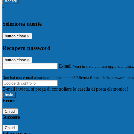
-
Entra con SPID
Entra con CIE
Seleziona utente
button close
×
Recupero password
button close
×
E-mail
Verrà inviato un messaggio all'indirizz
Non hai una e-mail associata al nome utente? Effettua il reset della password tram
E-mail inviata, si prega di controllare la casella di posta elettronica!
Errore
Chiudi
Successo
Chiudi
Informazione