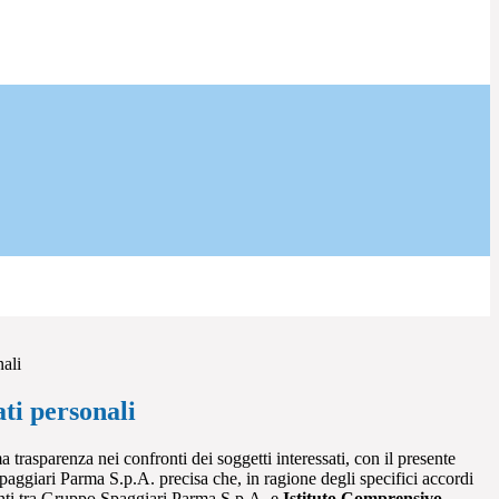
nali
ti personali
a trasparenza nei confronti dei soggetti interessati, con il presente
giari Parma S.p.A. precisa che, in ragione degli specifici accordi
renti tra Gruppo Spaggiari Parma S.p.A. e
Istituto Comprensivo