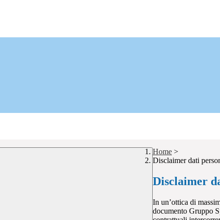
Home
>
Disclaimer dati perso
Disclaimer da
In un’ottica di massim
documento Gruppo Spag
contrattuali intercor