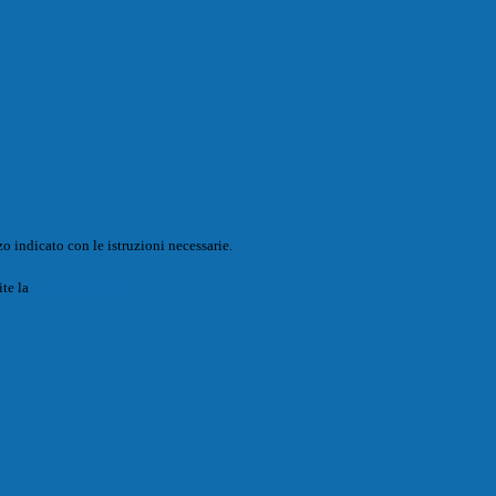
o indicato con le istruzioni necessarie.
ite la
Login Spaggiari