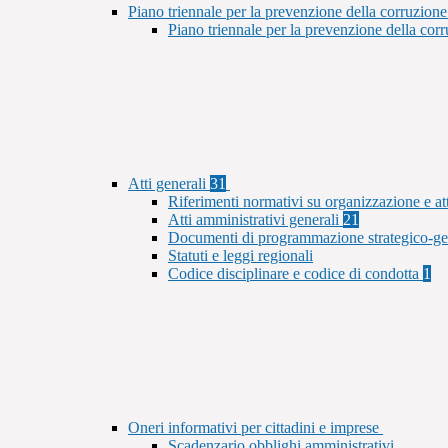
Piano triennale per la prevenzione della corruzione
Piano triennale per la prevenzione della co
Atti generali
31
Riferimenti normativi su organizzazione e at
Atti amministrativi generali
21
Documenti di programmazione strategico-ge
Statuti e leggi regionali
Codice disciplinare e codice di condotta
1
Oneri informativi per cittadini e imprese
Scadenzario obblighi amministrativi