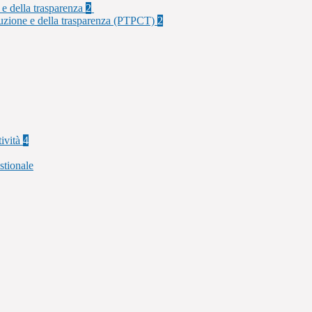
 e della trasparenza
2
rruzione e della trasparenza (PTPCT)
2
tività
4
stionale