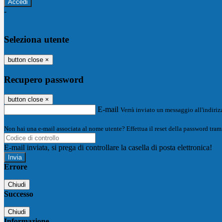
-
Entra con SPID
Entra con CIE
Seleziona utente
button close
×
Recupero password
button close
×
E-mail
Verrà inviato un messaggio all'indirizz
Non hai una e-mail associata al nome utente? Effettua il reset della password tram
E-mail inviata, si prega di controllare la casella di posta elettronica!
Errore
Chiudi
Successo
Chiudi
Informazione