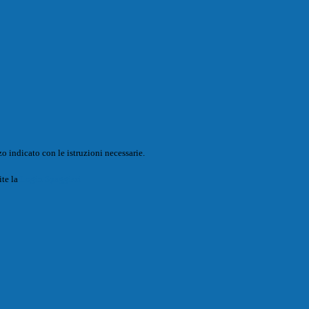
o indicato con le istruzioni necessarie.
ite la
Login Spaggiari