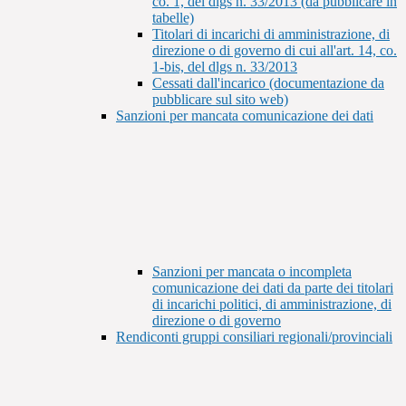
co. 1, del dlgs n. 33/2013 (da pubblicare in
tabelle)
Titolari di incarichi di amministrazione, di
direzione o di governo di cui all'art. 14, co.
1-bis, del dlgs n. 33/2013
Cessati dall'incarico (documentazione da
pubblicare sul sito web)
Sanzioni per mancata comunicazione dei dati
Sanzioni per mancata o incompleta
comunicazione dei dati da parte dei titolari
di incarichi politici, di amministrazione, di
direzione o di governo
Rendiconti gruppi consiliari regionali/provinciali