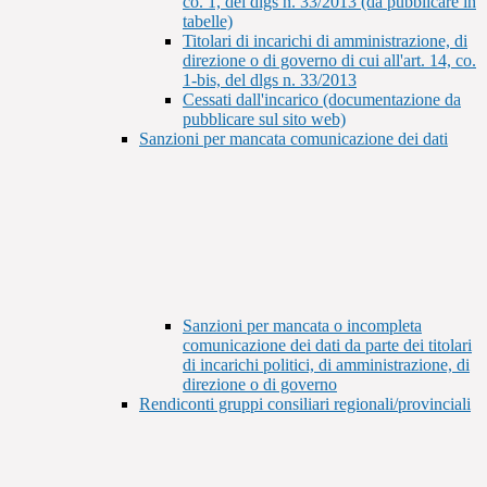
co. 1, del dlgs n. 33/2013 (da pubblicare in
tabelle)
Titolari di incarichi di amministrazione, di
direzione o di governo di cui all'art. 14, co.
1-bis, del dlgs n. 33/2013
Cessati dall'incarico (documentazione da
pubblicare sul sito web)
Sanzioni per mancata comunicazione dei dati
Sanzioni per mancata o incompleta
comunicazione dei dati da parte dei titolari
di incarichi politici, di amministrazione, di
direzione o di governo
Rendiconti gruppi consiliari regionali/provinciali