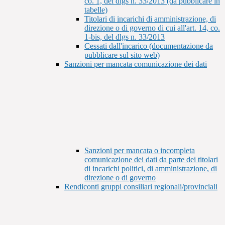
co. 1, del dlgs n. 33/2013 (da pubblicare in
tabelle)
Titolari di incarichi di amministrazione, di
direzione o di governo di cui all'art. 14, co.
1-bis, del dlgs n. 33/2013
Cessati dall'incarico (documentazione da
pubblicare sul sito web)
Sanzioni per mancata comunicazione dei dati
Sanzioni per mancata o incompleta
comunicazione dei dati da parte dei titolari
di incarichi politici, di amministrazione, di
direzione o di governo
Rendiconti gruppi consiliari regionali/provinciali