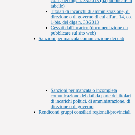
co. 1, del dlgs n. 33/2013 (da pubblicare in
tabelle)
Titolari di incarichi di amministrazione, di
direzione o di governo di cui all'art. 14, co.
1-bis, del dlgs n. 33/2013
Cessati dall'incarico (documentazione da
pubblicare sul sito web)
Sanzioni per mancata comunicazione dei dati
Sanzioni per mancata o incompleta
comunicazione dei dati da parte dei titolari
di incarichi politici, di amministrazione, di
direzione o di governo
Rendiconti gruppi consiliari regionali/provinciali