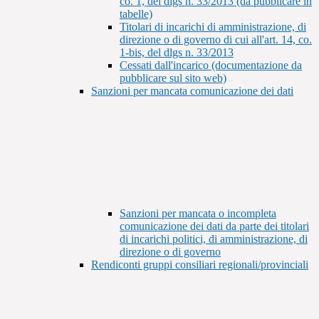
co. 1, del dlgs n. 33/2013 (da pubblicare in
tabelle)
Titolari di incarichi di amministrazione, di
direzione o di governo di cui all'art. 14, co.
1-bis, del dlgs n. 33/2013
Cessati dall'incarico (documentazione da
pubblicare sul sito web)
Sanzioni per mancata comunicazione dei dati
Sanzioni per mancata o incompleta
comunicazione dei dati da parte dei titolari
di incarichi politici, di amministrazione, di
direzione o di governo
Rendiconti gruppi consiliari regionali/provinciali