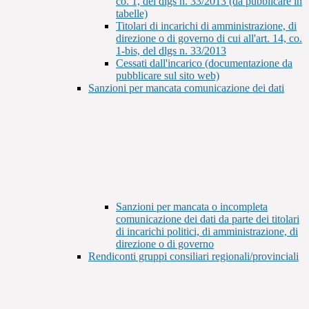
co. 1, del dlgs n. 33/2013 (da pubblicare in
tabelle)
Titolari di incarichi di amministrazione, di
direzione o di governo di cui all'art. 14, co.
1-bis, del dlgs n. 33/2013
Cessati dall'incarico (documentazione da
pubblicare sul sito web)
Sanzioni per mancata comunicazione dei dati
Sanzioni per mancata o incompleta
comunicazione dei dati da parte dei titolari
di incarichi politici, di amministrazione, di
direzione o di governo
Rendiconti gruppi consiliari regionali/provinciali