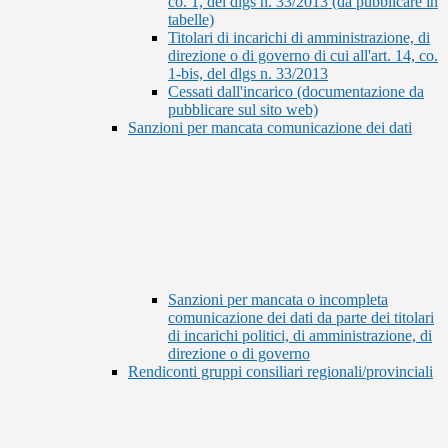
co. 1, del dlgs n. 33/2013 (da pubblicare in
tabelle)
Titolari di incarichi di amministrazione, di
direzione o di governo di cui all'art. 14, co.
1-bis, del dlgs n. 33/2013
Cessati dall'incarico (documentazione da
pubblicare sul sito web)
Sanzioni per mancata comunicazione dei dati
Sanzioni per mancata o incompleta
comunicazione dei dati da parte dei titolari
di incarichi politici, di amministrazione, di
direzione o di governo
Rendiconti gruppi consiliari regionali/provinciali