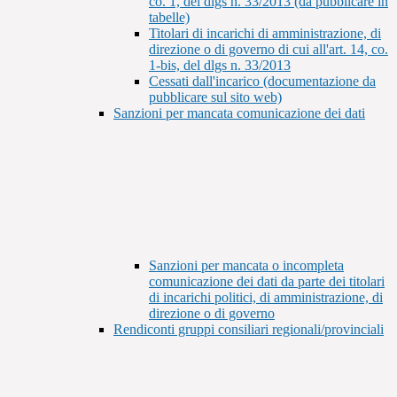
co. 1, del dlgs n. 33/2013 (da pubblicare in
tabelle)
Titolari di incarichi di amministrazione, di
direzione o di governo di cui all'art. 14, co.
1-bis, del dlgs n. 33/2013
Cessati dall'incarico (documentazione da
pubblicare sul sito web)
Sanzioni per mancata comunicazione dei dati
Sanzioni per mancata o incompleta
comunicazione dei dati da parte dei titolari
di incarichi politici, di amministrazione, di
direzione o di governo
Rendiconti gruppi consiliari regionali/provinciali