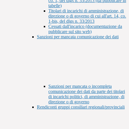
co. 1, del dlgs n. 33/2013 (da pubblicare in
tabelle)
Titolari di incarichi di amministrazione, di
direzione o di governo di cui all'art. 14, co.
1-bis, del dlgs n. 33/2013
Cessati dall'incarico (documentazione da
pubblicare sul sito web)
Sanzioni per mancata comunicazione dei dati
Sanzioni per mancata o incompleta
comunicazione dei dati da parte dei titolari
di incarichi politici, di amministrazione, di
direzione o di governo
Rendiconti gruppi consiliari regionali/provinciali