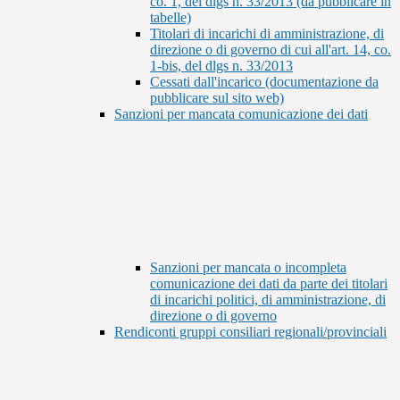
co. 1, del dlgs n. 33/2013 (da pubblicare in
tabelle)
Titolari di incarichi di amministrazione, di
direzione o di governo di cui all'art. 14, co.
1-bis, del dlgs n. 33/2013
Cessati dall'incarico (documentazione da
pubblicare sul sito web)
Sanzioni per mancata comunicazione dei dati
Sanzioni per mancata o incompleta
comunicazione dei dati da parte dei titolari
di incarichi politici, di amministrazione, di
direzione o di governo
Rendiconti gruppi consiliari regionali/provinciali