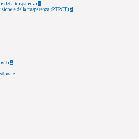
 e della trasparenza
2
rruzione e della trasparenza (PTPCT)
2
tività
4
stionale