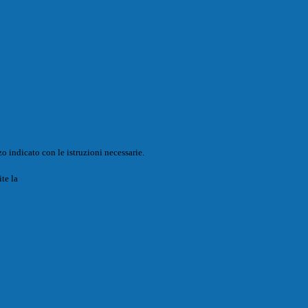
o indicato con le istruzioni necessarie.
ite la
Login Spaggiari