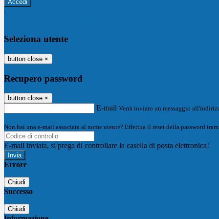
-
Entra con SPID
Entra con CIE
Seleziona utente
button close
×
Recupero password
button close
×
E-mail
Verrà inviato un messaggio all'indirizz
Non hai una e-mail associata al nome utente? Effettua il reset della password tram
E-mail inviata, si prega di controllare la casella di posta elettronica!
Errore
Chiudi
Successo
Chiudi
Informazione