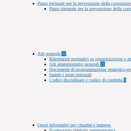
Piano triennale per la prevenzione della corruzione
Piano triennale per la prevenzione della co
Atti generali
31
Riferimenti normativi su organizzazione e at
Atti amministrativi generali
21
Documenti di programmazione strategico-ge
Statuti e leggi regionali
Codice disciplinare e codice di condotta
1
Oneri informativi per cittadini e imprese
Scadenzario obblighi amministrativi