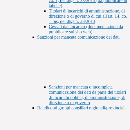
co. 1, del dlgs n. 33/2013 (da pubblicare in
tabelle)
Titolari di incarichi di amministrazione, di
direzione o di governo di cui all'art. 14, co.
1-bis, del dlgs n. 33/2013
Cessati dall'incarico (documentazione da
pubblicare sul sito web)
Sanzioni per mancata comunicazione dei dati
Sanzioni per mancata o incompleta
comunicazione dei dati da parte dei titolari
di incarichi politici, di amministrazione, di
direzione o di governo
Rendiconti gruppi consiliari regionali/provinciali