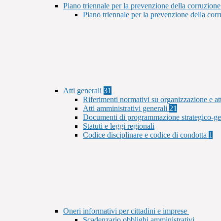
Piano triennale per la prevenzione della corruzione
Piano triennale per la prevenzione della co
Atti generali
31
Riferimenti normativi su organizzazione e at
Atti amministrativi generali
21
Documenti di programmazione strategico-ge
Statuti e leggi regionali
Codice disciplinare e codice di condotta
1
Oneri informativi per cittadini e imprese
Scadenzario obblighi amministrativi