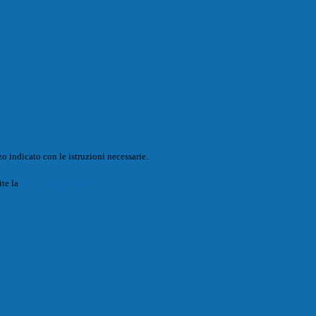
o indicato con le istruzioni necessarie.
ite la
Login Spaggiari