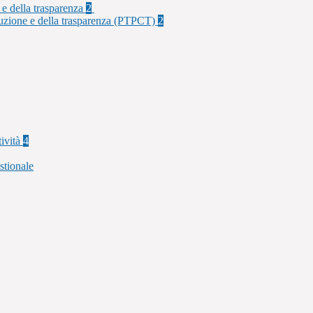
 e della trasparenza
2
rruzione e della trasparenza (PTPCT)
2
tività
4
stionale