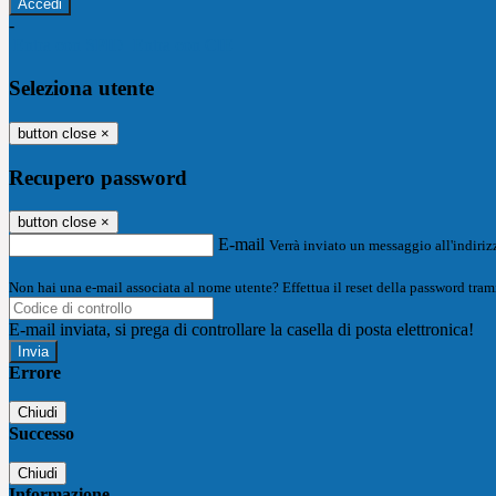
-
Entra con SPID
Entra con CIE
Seleziona utente
button close
×
Recupero password
button close
×
E-mail
Verrà inviato un messaggio all'indirizz
Non hai una e-mail associata al nome utente? Effettua il reset della password tram
E-mail inviata, si prega di controllare la casella di posta elettronica!
Errore
Chiudi
Successo
Chiudi
Informazione