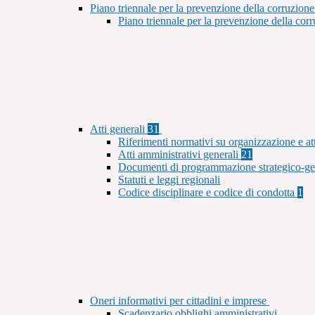
Piano triennale per la prevenzione della corruzione
Piano triennale per la prevenzione della co
Atti generali
31
Riferimenti normativi su organizzazione e at
Atti amministrativi generali
21
Documenti di programmazione strategico-ge
Statuti e leggi regionali
Codice disciplinare e codice di condotta
1
Oneri informativi per cittadini e imprese
Scadenzario obblighi amministrativi