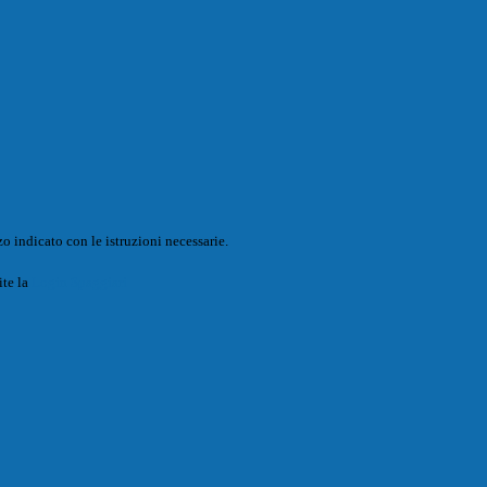
o indicato con le istruzioni necessarie.
ite la
Login Spaggiari