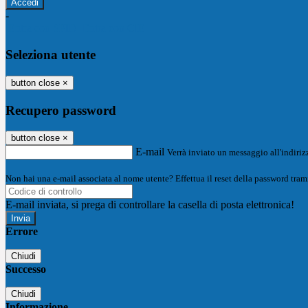
-
Entra con SPID
Entra con CIE
Seleziona utente
button close
×
Recupero password
button close
×
E-mail
Verrà inviato un messaggio all'indirizz
Non hai una e-mail associata al nome utente? Effettua il reset della password tram
E-mail inviata, si prega di controllare la casella di posta elettronica!
Errore
Chiudi
Successo
Chiudi
Informazione