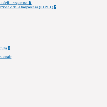
 e della trasparenza
2
rruzione e della trasparenza (PTPCT)
2
tività
4
stionale