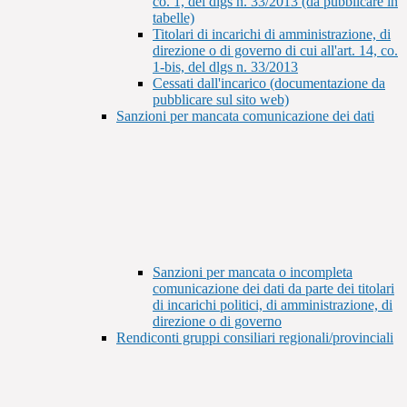
co. 1, del dlgs n. 33/2013 (da pubblicare in
tabelle)
Titolari di incarichi di amministrazione, di
direzione o di governo di cui all'art. 14, co.
1-bis, del dlgs n. 33/2013
Cessati dall'incarico (documentazione da
pubblicare sul sito web)
Sanzioni per mancata comunicazione dei dati
Sanzioni per mancata o incompleta
comunicazione dei dati da parte dei titolari
di incarichi politici, di amministrazione, di
direzione o di governo
Rendiconti gruppi consiliari regionali/provinciali