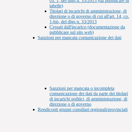
co. 1, del dlgs n. 33/2013 (da pubblicare in
tabelle)
Titolari di incarichi di amministrazione, di
direzione o di governo di cui all'art. 14, co.
1-bis, del dlgs n. 33/2013
Cessati dall'incarico (documentazione da
pubblicare sul sito web)
Sanzioni per mancata comunicazione dei dati
Sanzioni per mancata o incompleta
comunicazione dei dati da parte dei titolari
di incarichi politici, di amministrazione, di
direzione o di governo
Rendiconti gruppi consiliari regionali/provinciali