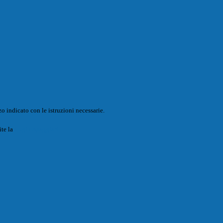
o indicato con le istruzioni necessarie.
ite la
Login Spaggiari