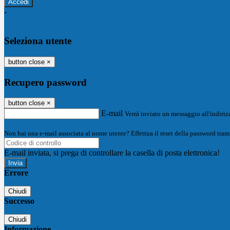
-
Entra con SPID
Entra con CIE
Seleziona utente
button close
×
Recupero password
button close
×
E-mail
Verrà inviato un messaggio all'indirizz
Non hai una e-mail associata al nome utente? Effettua il reset della password tram
E-mail inviata, si prega di controllare la casella di posta elettronica!
Errore
Chiudi
Successo
Chiudi
Informazione