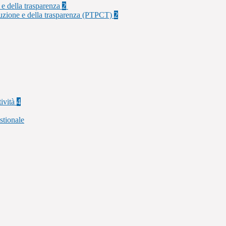
 e della trasparenza
2
rruzione e della trasparenza (PTPCT)
2
tività
4
stionale