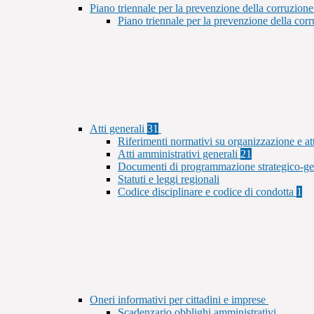
Piano triennale per la prevenzione della corruzione
Piano triennale per la prevenzione della co
Atti generali
31
Riferimenti normativi su organizzazione e at
Atti amministrativi generali
21
Documenti di programmazione strategico-ge
Statuti e leggi regionali
Codice disciplinare e codice di condotta
1
Oneri informativi per cittadini e imprese
Scadenzario obblighi amministrativi