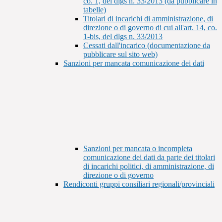
co. 1, del dlgs n. 33/2013 (da pubblicare in
tabelle)
Titolari di incarichi di amministrazione, di
direzione o di governo di cui all'art. 14, co.
1-bis, del dlgs n. 33/2013
Cessati dall'incarico (documentazione da
pubblicare sul sito web)
Sanzioni per mancata comunicazione dei dati
Sanzioni per mancata o incompleta
comunicazione dei dati da parte dei titolari
di incarichi politici, di amministrazione, di
direzione o di governo
Rendiconti gruppi consiliari regionali/provinciali