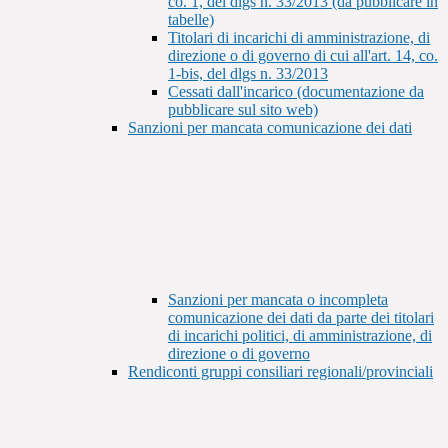
co. 1, del dlgs n. 33/2013 (da pubblicare in
tabelle)
Titolari di incarichi di amministrazione, di
direzione o di governo di cui all'art. 14, co.
1-bis, del dlgs n. 33/2013
Cessati dall'incarico (documentazione da
pubblicare sul sito web)
Sanzioni per mancata comunicazione dei dati
Sanzioni per mancata o incompleta
comunicazione dei dati da parte dei titolari
di incarichi politici, di amministrazione, di
direzione o di governo
Rendiconti gruppi consiliari regionali/provinciali