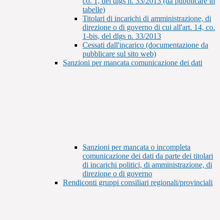
co. 1, del dlgs n. 33/2013 (da pubblicare in
tabelle)
Titolari di incarichi di amministrazione, di
direzione o di governo di cui all'art. 14, co.
1-bis, del dlgs n. 33/2013
Cessati dall'incarico (documentazione da
pubblicare sul sito web)
Sanzioni per mancata comunicazione dei dati
Sanzioni per mancata o incompleta
comunicazione dei dati da parte dei titolari
di incarichi politici, di amministrazione, di
direzione o di governo
Rendiconti gruppi consiliari regionali/provinciali