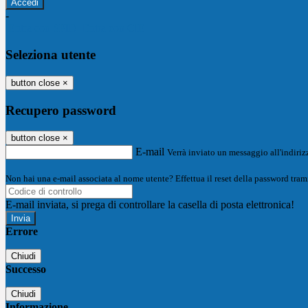
-
Entra con SPID
Entra con CIE
Seleziona utente
button close
×
Recupero password
button close
×
E-mail
Verrà inviato un messaggio all'indirizz
Non hai una e-mail associata al nome utente? Effettua il reset della password tram
E-mail inviata, si prega di controllare la casella di posta elettronica!
Errore
Chiudi
Successo
Chiudi
Informazione