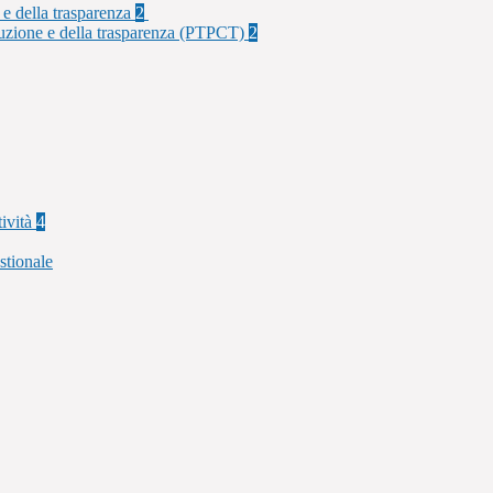
 e della trasparenza
2
rruzione e della trasparenza (PTPCT)
2
tività
4
stionale