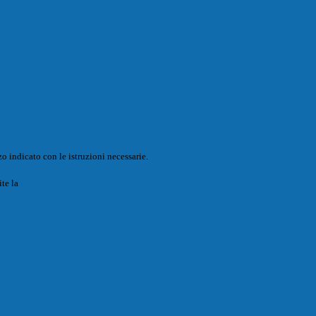
o indicato con le istruzioni necessarie.
ite la
Login Spaggiari