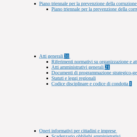
Piano triennale per la prevenzione della corruzione
Piano triennale per la prevenzione della co
Atti generali
31
Riferimenti normativi su organizzazione e at
Atti amministrativi generali
21
Documenti di programmazione strategico-ge
Statuti e leggi regionali
Codice disciplinare e codice di condotta
1
Oneri informativi per cittadini e imprese
Scadenzario obblighi amministrativi