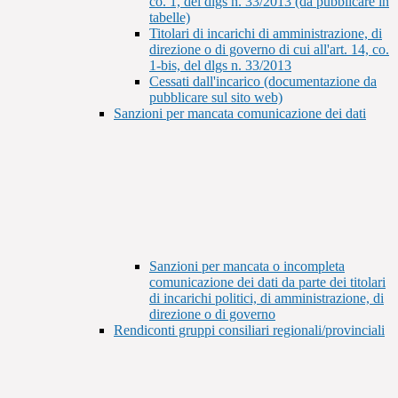
co. 1, del dlgs n. 33/2013 (da pubblicare in
tabelle)
Titolari di incarichi di amministrazione, di
direzione o di governo di cui all'art. 14, co.
1-bis, del dlgs n. 33/2013
Cessati dall'incarico (documentazione da
pubblicare sul sito web)
Sanzioni per mancata comunicazione dei dati
Sanzioni per mancata o incompleta
comunicazione dei dati da parte dei titolari
di incarichi politici, di amministrazione, di
direzione o di governo
Rendiconti gruppi consiliari regionali/provinciali