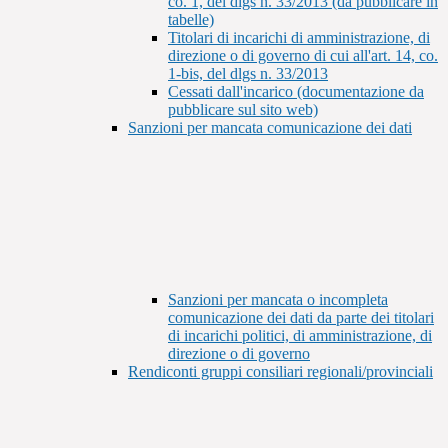
co. 1, del dlgs n. 33/2013 (da pubblicare in
tabelle)
Titolari di incarichi di amministrazione, di
direzione o di governo di cui all'art. 14, co.
1-bis, del dlgs n. 33/2013
Cessati dall'incarico (documentazione da
pubblicare sul sito web)
Sanzioni per mancata comunicazione dei dati
Sanzioni per mancata o incompleta
comunicazione dei dati da parte dei titolari
di incarichi politici, di amministrazione, di
direzione o di governo
Rendiconti gruppi consiliari regionali/provinciali