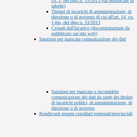
co. 1, del dlgs n. 33/2013 (da pubblicare in
tabelle)
Titolari di incarichi di amministrazione, di
direzione o di governo di cui all'art. 14, co.
1-bis, del dlgs n. 33/2013
Cessati dall'incarico (documentazione da
pubblicare sul sito web)
Sanzioni per mancata comunicazione dei dati
Sanzioni per mancata o incompleta
comunicazione dei dati da parte dei titolari
di incarichi politici, di amministrazione, di
direzione o di governo
Rendiconti gruppi consiliari regionali/provinciali