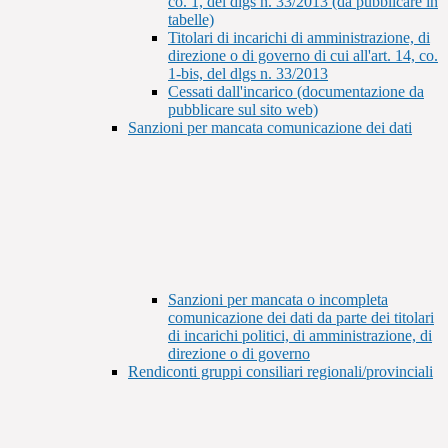
co. 1, del dlgs n. 33/2013 (da pubblicare in
tabelle)
Titolari di incarichi di amministrazione, di
direzione o di governo di cui all'art. 14, co.
1-bis, del dlgs n. 33/2013
Cessati dall'incarico (documentazione da
pubblicare sul sito web)
Sanzioni per mancata comunicazione dei dati
Sanzioni per mancata o incompleta
comunicazione dei dati da parte dei titolari
di incarichi politici, di amministrazione, di
direzione o di governo
Rendiconti gruppi consiliari regionali/provinciali