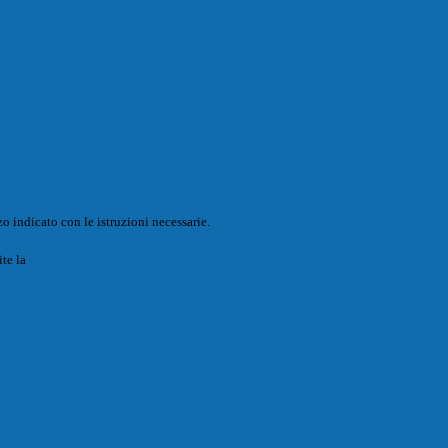
o indicato con le istruzioni necessarie.
ite la
Login Spaggiari