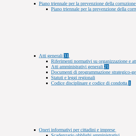
Piano triennale per la prevenzione della corruzione
Piano triennale per la prevenzione della co
Atti generali
31
Riferimenti normativi su organizzazione e at
Atti amministrativi generali
21
Documenti di programmazione strategico-ge
Statuti e leggi regionali
Codice disciplinare e codice di condotta
1
Oneri informativi per cittadini e imprese
Scadenzario obblighi amministrativi