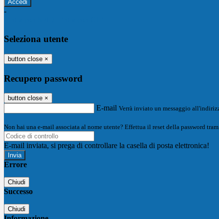
-
Entra con SPID
Entra con CIE
Seleziona utente
button close
×
Recupero password
button close
×
E-mail
Verrà inviato un messaggio all'indirizz
Non hai una e-mail associata al nome utente? Effettua il reset della password tram
E-mail inviata, si prega di controllare la casella di posta elettronica!
Errore
Chiudi
Successo
Chiudi
Informazione