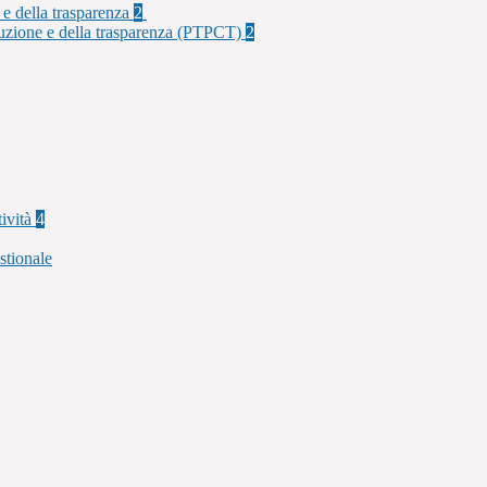
 e della trasparenza
2
rruzione e della trasparenza (PTPCT)
2
tività
4
stionale