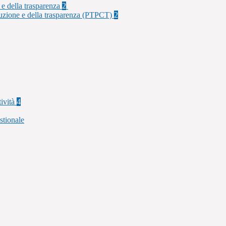
 e della trasparenza
2
rruzione e della trasparenza (PTPCT)
2
tività
4
stionale