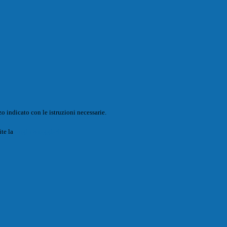
o indicato con le istruzioni necessarie.
ite la
Login Spaggiari