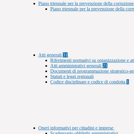
Piano triennale per la prevenzione della corruzione
Piano triennale per la prevenzione della co
Atti generali
31
Riferimenti normativi su organizzazione e at
Atti amministrativi generali
21
Documenti di programmazione strategico-ge
Statuti e leggi regionali
Codice disciplinare e codice di condotta
1
Oneri informativi per cittadini e imprese
Scadenzario obblighi amministrativi