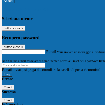
-
Entra con SPID
Entra con CIE
Seleziona utente
button close
×
Recupero password
button close
×
E-mail
Verrà inviato un messaggio all'indirizz
Non hai una e-mail associata al nome utente? Effettua il reset della password tram
E-mail inviata, si prega di controllare la casella di posta elettronica!
Errore
Chiudi
Successo
Chiudi
Informazione