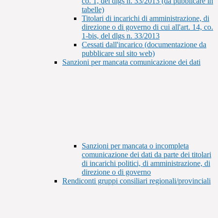
co. 1, del dlgs n. 33/2013 (da pubblicare in
tabelle)
Titolari di incarichi di amministrazione, di
direzione o di governo di cui all'art. 14, co.
1-bis, del dlgs n. 33/2013
Cessati dall'incarico (documentazione da
pubblicare sul sito web)
Sanzioni per mancata comunicazione dei dati
Sanzioni per mancata o incompleta
comunicazione dei dati da parte dei titolari
di incarichi politici, di amministrazione, di
direzione o di governo
Rendiconti gruppi consiliari regionali/provinciali